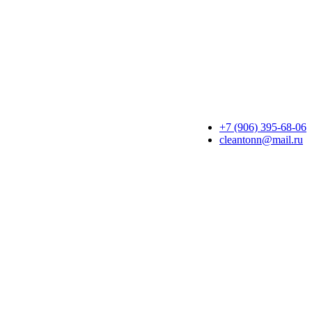
+7 (906) 395-68-06
cleantonn@mail.ru