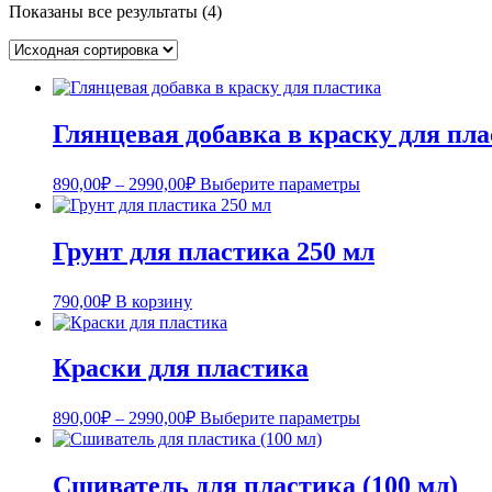
Показаны все результаты (4)
Глянцевая добавка в краску для пл
Диапазон
Этот
890,00
₽
–
2990,00
₽
Выберите параметры
цен:
товар
имеет
890,00₽
несколько
–
Грунт для пластика 250 мл
вариаций.
2990,00₽
Опции
можно
790,00
₽
В корзину
выбрать
на
странице
Краски для пластика
товара.
Диапазон
Этот
890,00
₽
–
2990,00
₽
Выберите параметры
цен:
товар
имеет
890,00₽
несколько
–
Сшиватель для пластика (100 мл)