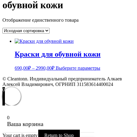
обувной кожи
Отображение единственного товара
Краски для обувной кожи
Диапазон
Этот
690,00
₽
–
2990,00
₽
Выберите параметры
цен:
товар
имеет
© Cleantonn. Индивидуальный предприниматель Алкаев
690,00₽
несколько
Алексей Владимирович, ОГРНИП 311583614400024
–
вариаций.
0
2990,00₽
Опции
можно
выбрать
на
странице
0
товара.
Ваша корзина
Your cart is empty
Return to Shop